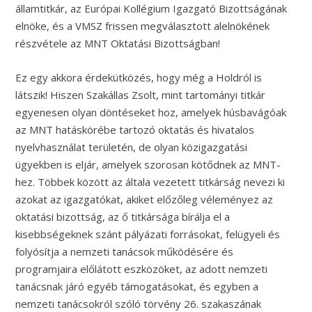
államtitkár, az Európai Kollégium Igazgató Bizottságának
elnöke, és a VMSZ frissen megválasztott alelnökének
részvétele az MNT Oktatási Bizottságban!
Ez egy akkora érdekütközés, hogy még a Holdról is
látszik! Hiszen Szakállas Zsolt, mint tartományi titkár
egyenesen olyan döntéseket hoz, amelyek húsbavágóak
az MNT hatáskörébe tartozó oktatás és hivatalos
nyelvhasználat területén, de olyan közigazgatási
ügyekben is eljár, amelyek szorosan kötődnek az MNT-
hez. Többek között az általa vezetett titkárság nevezi ki
azokat az igazgatókat, akiket előzőleg véleményez az
oktatási bizottság, az ő titkársága bírálja el a
kisebbségeknek szánt pályázati forrásokat, felügyeli és
folyósítja a nemzeti tanácsok működésére és
programjaira előlátott eszközöket, az adott nemzeti
tanácsnak járó egyéb támogatásokat, és egyben a
nemzeti tanácsokról szóló törvény 26. szakaszának