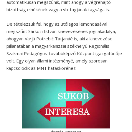
automatikusan megszűnik, mint ahogy a végrehajtó
bizottság elnökének vagy a vb-tagjának tagsága is.
De tételezzük fel, hogy az utólagos lemondásával
megszűnt Sárközi István kinevezésének jogi akadálya,
ahogyan Varjú Potrebić Tatjanáé is, aki a kinevezése
pillanatában a magyarkanizsai székhelyű Regionális
Szakmai Pedagógus-továbbképző Központ igazgatónője
volt. Egy olyan állami intézményé, amely szorosan
kapcsolódik az MNT hatásköréhez.