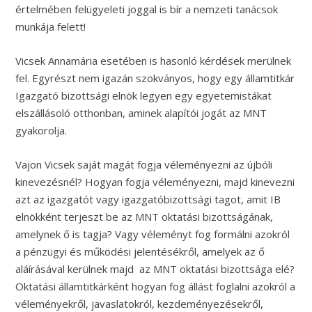
értelmében felügyeleti joggal is bír a nemzeti tanácsok
munkája felett!
Vicsek Annamária esetében is hasonló kérdések merülnek
fel. Egyrészt nem igazán szokványos, hogy egy államtitkár
Igazgató bizottsági elnök legyen egy egyetemistákat
elszállásoló otthonban, aminek alapítói jogát az MNT
gyakorolja.
Vajon Vicsek saját magát fogja véleményezni az újbóli
kinevezésnél? Hogyan fogja véleményezni, majd kinevezni
azt az igazgatót vagy igazgatóbizottsági tagot, amit IB
elnökként terjeszt be az MNT oktatási bizottságának,
amelynek ő is tagja? Vagy véleményt fog formálni azokról
a pénzügyi és működési jelentésékről, amelyek az ő
aláírásával kerülnek majd az MNT oktatási bizottsága elé?
Oktatási államtitkárként hogyan fog állást foglalni azokról a
véleményekről, javaslatokról, kezdeményezésekről,