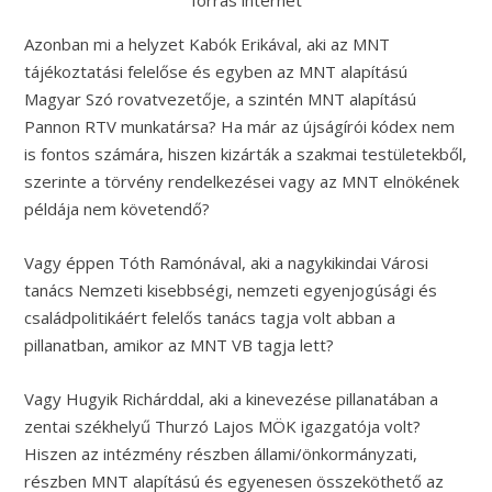
forrás internet
Azonban mi a helyzet Kabók Erikával, aki az MNT
tájékoztatási felelőse és egyben az MNT alapítású
Magyar Szó rovatvezetője, a szintén MNT alapítású
Pannon RTV munkatársa? Ha már az újságírói kódex nem
is fontos számára, hiszen kizárták a szakmai testületekből,
szerinte a törvény rendelkezései vagy az MNT elnökének
példája nem követendő?
Vagy éppen Tóth Ramónával, aki a nagykikindai Városi
tanács Nemzeti kisebbségi, nemzeti egyenjogúsági és
családpolitikáért felelős tanács tagja volt abban a
pillanatban, amikor az MNT VB tagja lett?
Vagy Hugyik Richárddal, aki a kinevezése pillanatában a
zentai székhelyű Thurzó Lajos MÖK igazgatója volt?
Hiszen az intézmény részben állami/önkormányzati,
részben MNT alapítású és egyenesen összeköthető az