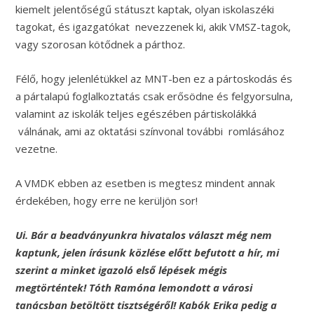
kiemelt jelentőségű státuszt kaptak, olyan iskolaszéki
tagokat, és igazgatókat nevezzenek ki, akik VMSZ-tagok,
vagy szorosan kötődnek a párthoz.
Félő, hogy jelenlétükkel az MNT-ben ez a pártoskodás és
a pártalapú foglalkoztatás csak erősödne és felgyorsulna,
valamint az iskolák teljes egészében pártiskolákká
válnának, ami az oktatási színvonal további romlásához
vezetne.
A VMDK ebben az esetben is megtesz mindent annak
érdekében, hogy erre ne kerüljön sor!
Ui. Bár a beadványunkra hivatalos választ még nem
kaptunk, jelen írásunk közlése előtt befutott a hír, mi
szerint a minket igazoló első lépések mégis
megtörténtek! Tóth Ramóna lemondott a városi
tanácsban betöltött tisztségéről! Kabók Erika pedig a