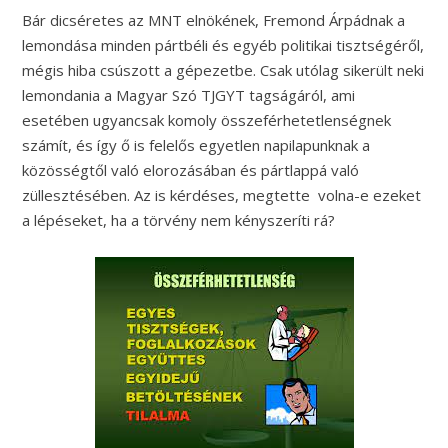
Bár dicséretes az MNT elnökének, Fremond Árpádnak a
lemondása minden pártbéli és egyéb politikai tisztségéről,
mégis hiba csúszott a gépezetbe. Csak utólag sikerült neki
lemondania a Magyar Szó TJGYT tagságáról, ami
esetében ugyancsak komoly összeférhetetlenségnek
számít, és így ő is felelős egyetlen napilapunknak a
közösségtől való elorozásában és pártlappá való
züllesztésében. Az is kérdéses, megtette volna-e ezeket
a lépéseket, ha a törvény nem kényszeríti rá?