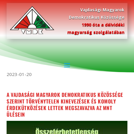
Vajdasági Magyarok
Demokratikus Közössége
1990 óta a délvidéki
magyarság szolgálatában
TÖRVÉNYTELEN KINEVEZÉSEK ÉS ÉRDEKÜTKÖZÉS A
MAGYAR NEMZETI TANÁCSBAN
2023-01-20
A VAJDASÁGI MAGYAROK DEMOKRATIKUS KÖZÖSSÉGE
SZERINT TÖRVÉNYTELEN KINEVEZÉSEK ÉS KOMOLY
ÉRDEKÜTKÖZÉSEK LETTEK MEGSZAVAZVA AZ MNT
ÜLÉSEIN