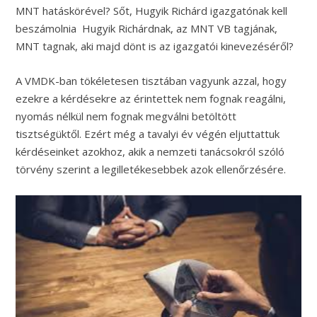
MNT hatáskörével? Sőt, Hugyik Richárd igazgatónak kell
beszámolnia Hugyik Richárdnak, az MNT VB tagjának,
MNT tagnak, aki majd dönt is az igazgatói kinevezéséről?
A VMDK-ban tökéletesen tisztában vagyunk azzal, hogy
ezekre a kérdésekre az érintettek nem fognak reagálni,
nyomás nélkül nem fognak megválni betöltött
tisztségüktől. Ezért még a tavalyi év végén eljuttattuk
kérdéseinket azokhoz, akik a nemzeti tanácsokról szóló
törvény szerint a legilletékesebbek azok ellenőrzésére.