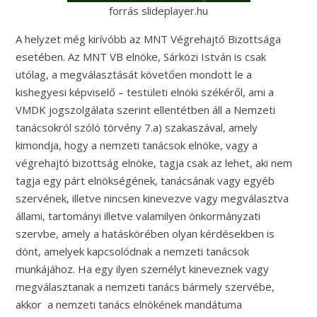
forrás slideplayer.hu
A helyzet még kirívóbb az MNT Végrehajtó Bizottsága
esetében. Az MNT VB elnöke, Sárközi István is csak
utólag, a megválasztását követően mondott le a
kishegyesi képviselő – testületi elnöki székéről, ami a
VMDK jogszolgálata szerint ellentétben áll a Nemzeti
tanácsokról szóló törvény 7.a) szakaszával, amely
kimondja, hogy a nemzeti tanácsok elnöke, vagy a
végrehajtó bizottság elnöke, tagja csak az lehet, aki nem
tagja egy párt elnökségének, tanácsának vagy egyéb
szervének, illetve nincsen kinevezve vagy megválasztva
állami, tartományi illetve valamilyen önkormányzati
szervbe, amely a hatáskörében olyan kérdésekben is
dönt, amelyek kapcsolódnak a nemzeti tanácsok
munkájához. Ha egy ilyen személyt kineveznek vagy
megválasztanak a nemzeti tanács bármely szervébe,
akkor a nemzeti tanács elnökének mandátuma