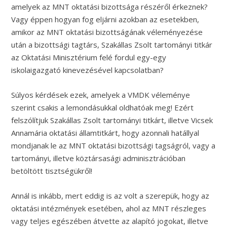
amelyek az MNT oktatási bizottsága részéről érkeznek?
Vagy éppen hogyan fog eljárni azokban az esetekben,
amikor az MNT oktatási bizottságának véleményezése
után a bizottsági tagtárs, Szakállas Zsolt tartományi titkár
az Oktatási Minisztérium felé fordul egy-egy
iskolaigazgató kinevezésével kapcsolatban?
Súlyos kérdések ezek, amelyek a VMDK véleménye
szerint csakis a lemondásukkal oldhatóak meg! Ezért
felszólítjuk Szakállas Zsolt tartományi titkárt, illetve Vicsek
Annamária oktatási államtitkárt, hogy azonnali hatállyal
mondjanak le az MNT oktatási bizottsági tagságról, vagy a
tartományi, illetve köztársasági adminisztrációban
betöltött tisztségükről!
Annál is inkább, mert eddig is az volt a szerepük, hogy az
oktatási intézmények esetében, ahol az MNT részleges
vagy teljes egészében átvette az alapító jogokat, illetve